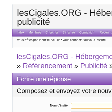
lesCigales.ORG - Héber
publicité
Index
Membres
Chercher
S'inscrire
Connexion
Revenir a
Vous n'êtes pas identifié.
Veuillez vous connecter ou vous inscrire.
lesCigales.ORG - Hébergement
»
Référencement
»
Publicité
Ecrire une réponse
Composez et envoyez votre nouv
Nom d'invité