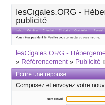
lesCigales.ORG - Héber
publicité
Index
Membres
Chercher
S'inscrire
Connexion
Revenir a
Vous n'êtes pas identifié.
Veuillez vous connecter ou vous inscrire.
lesCigales.ORG - Hébergement
»
Référencement
»
Publicité
Ecrire une réponse
Composez et envoyez votre nouv
Nom d'invité