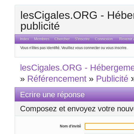
lesCigales.ORG - Héber
publicité
Index
Membres
Chercher
S'inscrire
Connexion
Revenir a
Vous n'êtes pas identifié.
Veuillez vous connecter ou vous inscrire.
lesCigales.ORG - Hébergement
»
Référencement
»
Publicité
Ecrire une réponse
Composez et envoyez votre nouv
Nom d'invité