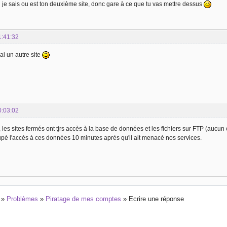
 je sais ou est ton deuxième site, donc gare à ce que tu vas mettre dessus
1:41:32
'ai un autre site
0:03:02
 les sites fermés ont tjrs accès à la base de données et les fichiers sur FTP (aucu
oupé l'accès à ces données 10 minutes après qu'il ait menacé nos services.
»
Problèmes
»
Piratage de mes comptes
»
Ecrire une réponse