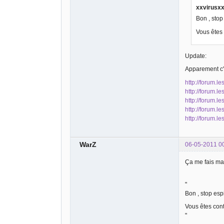
xxvirusxx 
Bon , sto
Vous êtes 
Update:
Apparement c'e
http://forum.l
http://forum.l
http://forum.l
http://forum.l
http://forum.l
WarZ
06-05-2011 0
Ça me fais marr
"
Bon , stop es
Vous êtes cont
"