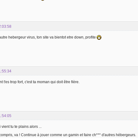
2:03:58
autre hebergeur virus, ton site va bientot etre down, profite
1:55:34
'es trop fort, c'est ta moman qui doit être fière.
1:54:05
vient tu te plains alors ...
 compris, va ! Continue à jouer comme un gamin et faire ch*** d'autres hébergeurs.