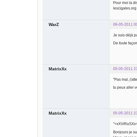
Pour moi la di
lescigales.org
WarZ
06-05-2011 0
Je suis déjà p
De toute faço
MatrixXx
05-05-2011 2
"Pas mal, j'att
tu peux aller v
MatrixXx
05-05-2011 2
"<xXViRuSXx> 
Bonjours je su