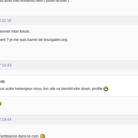
as amis met ennemis hein ( julien kronel ) .
6:32:16
pionner mon forum.
ent ? je me suis barrer de lescigales.org
7:16:43
rit:
 un autre hebergeur virus, ton site va bientot etre down, profite
2:19:44
d'ambiance dans le coin.