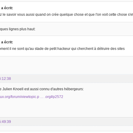
a écrit:
 le savoir vous aussi quand on crée quelque chose et que l'on voit cette chose s'ef
ques lignes plus haut:
a écrit:
ment il ne sont qu'au stade de petit hackeur qui cherchent à détruire des sites
6:12:38
 Julien Knoell est aussi connu d'autres hébergeurs:
gtux.org/forum/viewtopic.p … .org#p2572
5:49:39