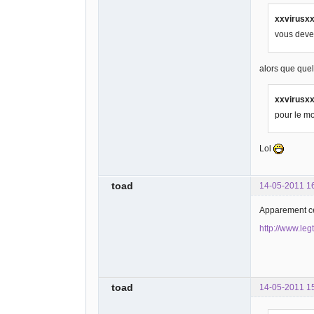
xxvirusxx 
vous devez
alors que quel
xxvirusxx 
pour le mo
Lol
toad
14-05-2011 1
Apparement ce
http://www.le
toad
14-05-2011 1