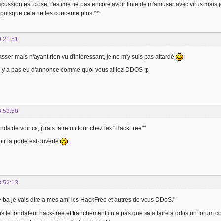
scussion est close, j'estime ne pas encore avoir finie de m'amuser avec virus mais 
 puisque cela ne les concerne plus ^^
0:21:51
asser mais n'ayant rien vu d'intéressant, je ne m'y suis pas attardé
n y a pas eu d'annonce comme quoi vous alliez DDOS ;p
3:53:58
ends de voir ca, j'irais faire un tour chez les "HackFree""
oir la porte est ouverte
3:52:13
ba je vais dire a mes ami les HackFree et autres de vous DDoS."
is le fondateur hack-free et franchement on a pas que sa a faire a ddos un forum c