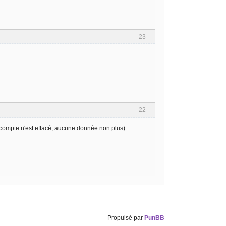
23
22
n compte n'est effacé, aucune donnée non plus).
Propulsé par
PunBB