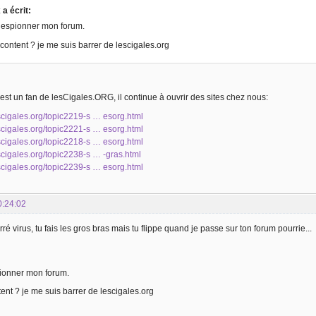
a écrit:
p espionner mon forum.
content ? je me suis barrer de lescigales.org
st un fan de lesCigales.ORG, il continue à ouvrir des sites chez nous:
escigales.org/topic2219-s … esorg.html
escigales.org/topic2221-s … esorg.html
escigales.org/topic2218-s … esorg.html
escigales.org/topic2238-s … -gras.html
escigales.org/topic2239-s … esorg.html
0:24:02
é virus, tu fais les gros bras mais tu flippe quand je passe sur ton forum pourrie...
pionner mon forum.
ent ? je me suis barrer de lescigales.org