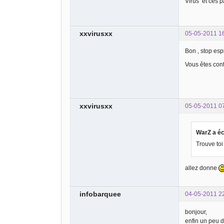
Virus et ces p
xxvirusxx
05-05-2011 1
Bon , stop es
Vous êtes cont
xxvirusxx
05-05-2011 0
WarZ a éc
Trouve toi
allez donne
infobarquee
04-05-2011 2
bonjour,
enfin un peu 