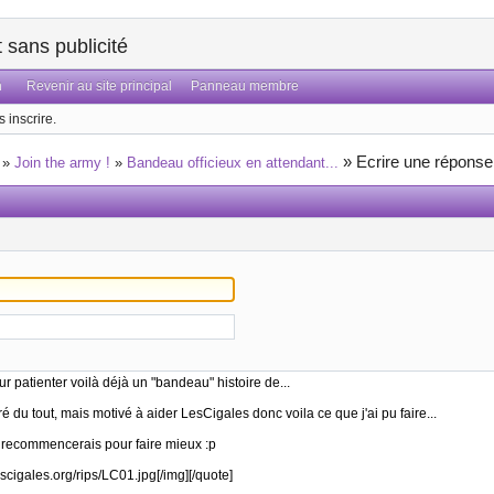
sans publicité
n
Revenir au site principal
Panneau membre
 inscrire.
»
Ecrire une réponse
»
Join the army !
»
Bandeau officieux en attendant...