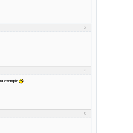
5
4
 par exemple
3