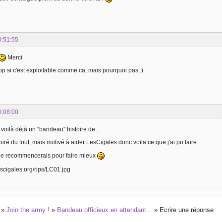
0:51:55
Merci
rop si c'est exploitable comme ca, mais pourquoi pas..)
0:08:00
 voilà déjà un "bandeau" histoire de...
piré du tout, mais motivé à aider LesCigales donc voila ce que j'ai pu faire...
 je recommencerais pour faire mieux
»
Join the army !
»
Bandeau officieux en attendant...
»
Ecrire une réponse