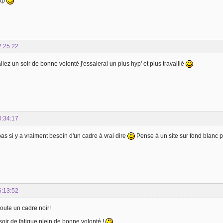
stp
2:25:22
llez un soir de bonne volonté j'essaierai un plus hyp' et plus travaillé
0:34:17
pas si y a vraiment besoin d'un cadre à vrai dire
Pense à un site sur fond blanc
6:13:52
joute un cadre noir!
 soir de fatigue plein de bonne volonté !