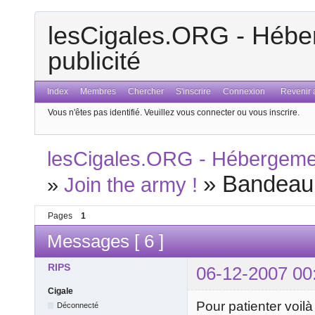
lesCigales.ORG - Héber
publicité
Index
Membres
Chercher
S'inscrire
Connexion
Revenir a
Vous n'êtes pas identifié.
Veuillez vous connecter ou vous inscrire.
lesCigales.ORG - Hébergement
»
Bandeau o
»
Join the army !
Pages
1
Messages [ 6 ]
RIPS
06-12-2007 00
Cigale
Pour patienter voilà
Déconnecté