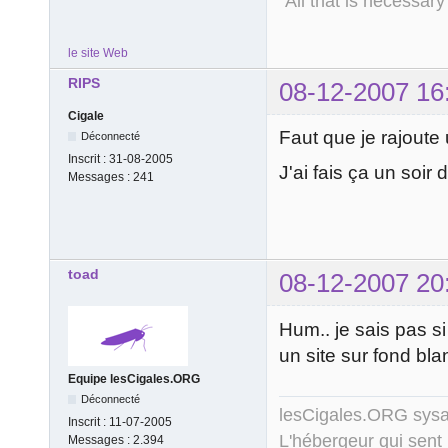
"All that is necessary
le site Web
RIPS
08-12-2007 16
Cigale
Faut que je rajoute 
Déconnecté
Inscrit :
31-08-2005
J'ai fais ça un soir
Messages :
241
toad
08-12-2007 20
Hum.. je sais pas si
un site sur fond bl
Equipe lesCigales.ORG
Déconnecté
lesCigales.ORG sy
Inscrit :
11-07-2005
L'hébergeur qui sent
Messages :
2.394