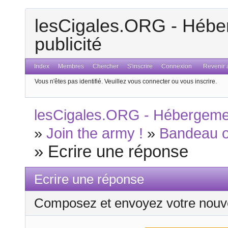
lesCigales.ORG - Héber
publicité
Index
Membres
Chercher
S'inscrire
Connexion
Revenir a
Vous n'êtes pas identifié.
Veuillez vous connecter ou vous inscrire.
lesCigales.ORG - Hébergement
»
Join the army !
»
Bandeau of
»
Ecrire une réponse
Ecrire une réponse
Composez et envoyez votre nouv