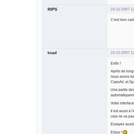
RIPS
23-12-2007 1
C'est mon cad
toad
23-12-2007 1
Enfin !
Après de longs
nous avons to
ClamAV, et S
Une partie de
automatiquemen
Votre interfac
Il est aussi à
cela ne va pas
Essayez aussi
Enjoy !