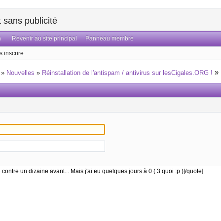
sans publicité
n
Revenir au site principal
Panneau membre
 inscrire.
»
»
Nouvelles
»
Réinstallation de l'antispam / antivirus sur lesCigales.ORG !