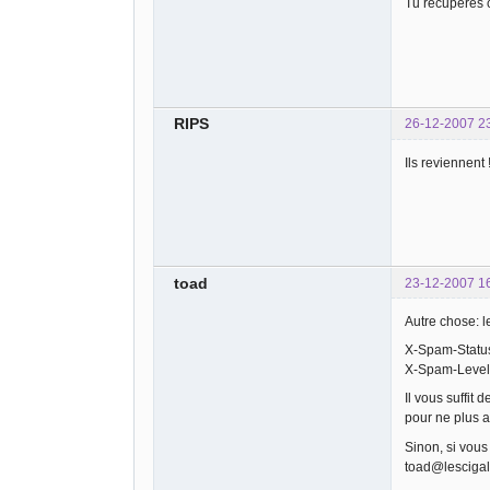
Tu récupères 
RIPS
26-12-2007 2
Ils reviennent
toad
23-12-2007 1
Autre chose: l
X-Spam-Status
X-Spam-Level
Il vous suffit
pour ne plus av
Sinon, si vous
toad@lescigal