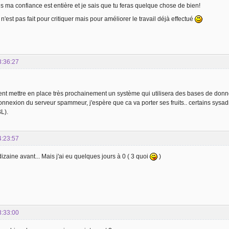
s ma confiance est entière et je sais que tu feras quelque chose de bien!
est pas fait pour critiquer mais pour améliorer le travail déjà effectué
3:36:27
nt mettre en place très prochainement un système qui utilisera des bases de donn
nnexion du serveur spammeur, j'espère que ca va porter ses fruits.. certains sysad
L).
4:23:57
dizaine avant... Mais j'ai eu quelques jours à 0 ( 3 quoi
)
3:33:00