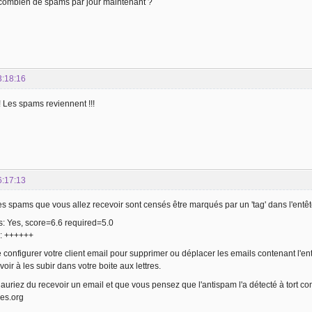
combien de spams par jour maintenant ?
3:18:16
 ! Les spams reviennent !!!
6:17:13
es spams que vous allez recevoir sont censés être marqués par un 'tag' dans l'entê
: Yes, score=6.6 required=5.0
: ++++++
 de configurer votre client email pour supprimer ou déplacer les emails contenant l'
oir à les subir dans votre boite aux lettres.
 auriez du recevoir un email et que vous pensez que l'antispam l'a détecté à tort 
es.org