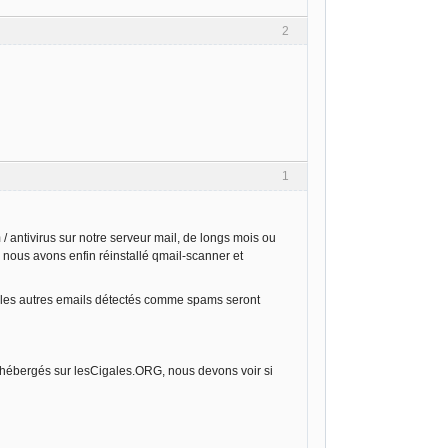
2
1
/ antivirus sur notre serveur mail, de longs mois ou
nous avons enfin réinstallé qmail-scanner et
s les autres emails détectés comme spams seront
eb hébergés sur lesCigales.ORG, nous devons voir si