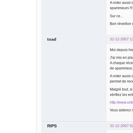
A noter aussi 
spammeurs !!!
Sur ce...
Bon réveillon 
toad
31-12-2007 1
Moi depuis hie
J'ai mis en pl
A chaque récep
de spammeur, 
A noter aussi
permet de rec
Malgré tout, 
vérifiez les e
http://www.uri
Vous aiderez 
RIPS
31-12-2007 0