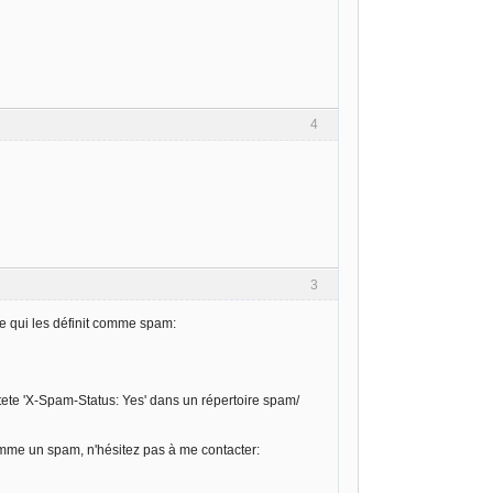
4
3
te qui les définit comme spam:
entete 'X-Spam-Status: Yes' dans un répertoire spam/
comme un spam, n'hésitez pas à me contacter: