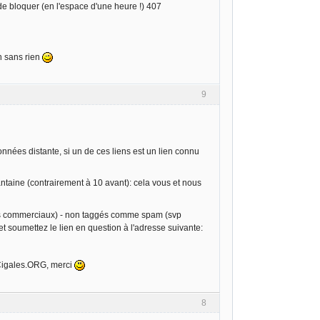
de bloquer (en l'espace d'une heure !) 407
n sans rien
9
nnées distante, si un de ces liens est un lien connu
taine (contrairement à 10 avant): cela vous et nous
ams commerciaux) - non taggés comme spam (svp
 soumettez le lien en question à l'adresse suivante:
Cigales.ORG, merci
8