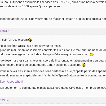
que nous utilisons désormais les services des DNSRBL, qui à priori nous a permis 
 (nous détections 1500 spams / jour auparavant).
et bonne année 2008 ! Que vos voeux se réalisent ! (mais n'oubliez pas qu'on a rie
3:30:47
r soir j'ai recu 0 spam
ace le système URIBL sur notre serveur de mails.
tion de mail, Spam Assassin va controler les liens dans le mail sur une base de do
alors le message aura de fortes changes d'etre marqué comme spam
 que désormais les spams avec un score de 8 seront automatiquement mis en quaran
evoir encore moins de cochonneries dans nos boites aux lettres
si vous recevez des spams avec des liens dedans (ce que j'appelle perso des sp
ntetes du message et spécialement l'entente X-Spam-Status), aidez la communauté et
bl.com/about.shtml
non seulement la communauté, mais aussi lesCigales.ORG et les membres de les
2:33:54