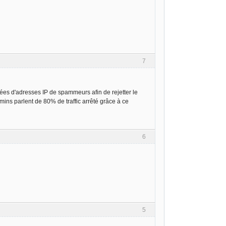
7
ées d'adresses IP de spammeurs afin de rejetter le
mins parlent de 80% de traffic arrêté grâce à ce
6
5