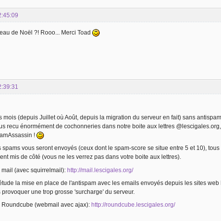
2:45:09
eau de Noël ?! Rooo... Merci Toad
2:39:31
 mois (depuis Juillet où Août, depuis la migration du serveur en fait) sans antispam 
us recu énormément de cochonneries dans notre boite aux lettres @lescigales.org, 
pamAssassin !
s spams vous seront envoyés (ceux dont le spam-score se situe entre 5 et 10), tou
t mis de côté (vous ne les verrez pas dans votre boite aux lettres).
e mail (avec squirrelmail):
http://mail.lescigales.org/
 l'étude la mise en place de l'antispam avec les emails envoyés depuis les sites w
 provoquer une trop grosse 'surcharge' du serveur.
 Roundcube (webmail avec ajax):
http://roundcube.lescigales.org/