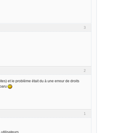
3
2
ites) et le problème était du à une erreur de droits
sparu
1
utilisateurs.