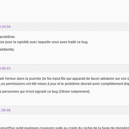
3:34:04
e problême.
ie pour la rapidité avec laquelle vous avez traité ce bug.
Webfamilly
3:08:43
é l'erreur dans la journée (le No input file qui apparait de facon aléatoire sur vos s
es permissions ont été mises à jour et le problème devrait avoir complètement di
s personnes qui m'ont signalé ce bug (Olivier notamment).
1:06:46
ujourd'hui subit quelques coupures suite au crash du cache de la base de données 