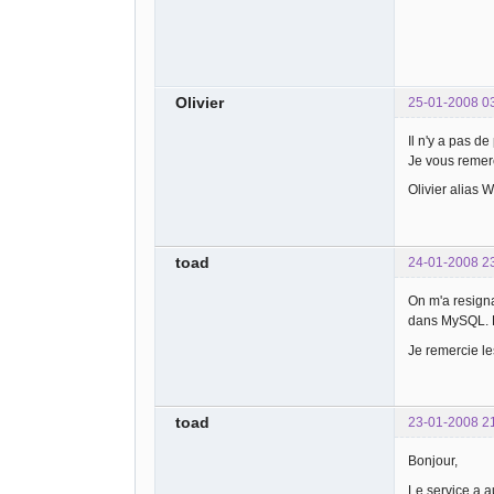
Olivier
25-01-2008 0
Il n'y a pas d
Je vous remerc
Olivier alias 
toad
24-01-2008 2
On m'a resignal
dans MySQL. L
Je remercie le
toad
23-01-2008 2
Bonjour,
Le service a a