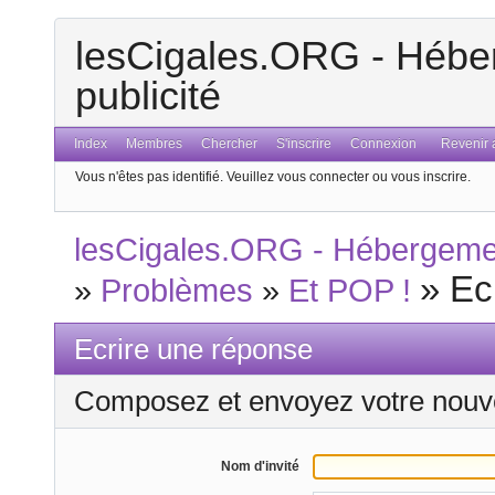
lesCigales.ORG - Héber
publicité
Index
Membres
Chercher
S'inscrire
Connexion
Revenir a
Vous n'êtes pas identifié.
Veuillez vous connecter ou vous inscrire.
lesCigales.ORG - Hébergement
»
Ec
»
Problèmes
»
Et POP !
Ecrire une réponse
Composez et envoyez votre nouv
Nom d'invité