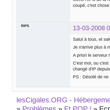
coupé, c'est chose
RIPS
13-03-2008 0
Salut à tous, et sa
Je n'arrive plus à
A priori le serveur
C'est moi, ou c'est
changé d'IP depuis
PS : Désolé de ne 
lesCigales.ORG - Hébergement
»
Problèmes
»
Et POP !
»
Ecr