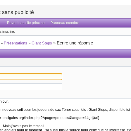
sans publicité
n
Revenir au site principal
Panneau membre
 inscrire.
»
Ecrire une réponse
»
Présentations
»
G!ant Steps