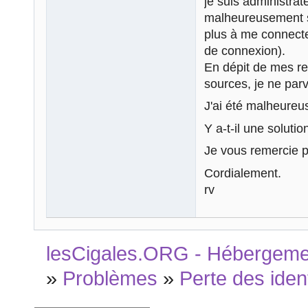
je suis administrat
malheureusement su
plus à me connecter
de connexion).
En dépit de mes r
sources, je ne parv
J'ai été malheureu
Y a-t-il une soluti
Je vous remercie p
Cordialement.
rv
lesCigales.ORG - Hébergement
»
Problèmes
»
Perte des ident