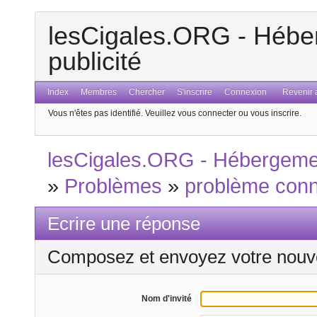
lesCigales.ORG - Héber
publicité
Index
Membres
Chercher
S'inscrire
Connexion
Revenir a
Vous n'êtes pas identifié.
Veuillez vous connecter ou vous inscrire.
lesCigales.ORG - Hébergement
»
Problèmes
»
problème con
Ecrire une réponse
Composez et envoyez votre nouv
Nom d'invité