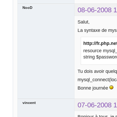
NooD
08-06-2008 1
Salut,
La syntaxe de mysq
http://fr.php.n
resource mysql_
string $password 
Tu dois avoir que
mysql_connect(local
Bonne journée
vincent
07-06-2008 1
Bonjour à tous, je