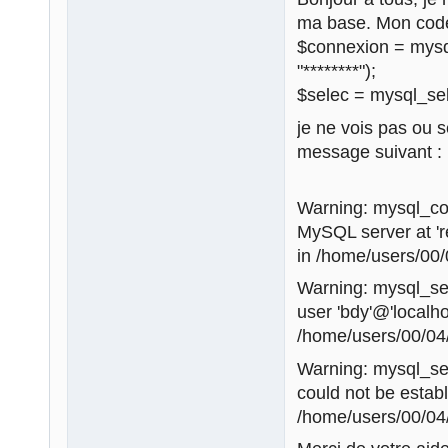
ma base. Mon code 
$connexion = mysql_
"********");
$selec = mysql_se
je ne vois pas ou 
message suivant :
Warning: mysql_con
MySQL server at 'r
in /home/users/00/
Warning: mysql_sel
user 'bdy'@'localh
/home/users/00/04
Warning: mysql_sele
could not be establ
/home/users/00/04