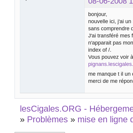
08-06-2008 1
bonjour,
nouvelle ici, j'ai 
sans comprendre d
J'ai transféré mes 
n'apparait pas mon 
index of /.
Vous pouvez voir 
pignans.lescigales
me manque t il un 
merci de me répondr
lesCigales.ORG - Hébergement
»
Problèmes
»
mise en ligne 