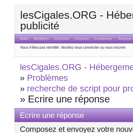
lesCigales.ORG - Héber
publicité
Index
Membres
Chercher
S'inscrire
Connexion
Revenir a
Vous n'êtes pas identifié.
Veuillez vous connecter ou vous inscrire.
lesCigales.ORG - Hébergement
»
Problèmes
»
recherche de script pour p
»
Ecrire une réponse
Ecrire une réponse
Composez et envoyez votre nouv