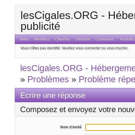
lesCigales.ORG - Héber
publicité
Index
Membres
Chercher
S'inscrire
Connexion
Revenir a
Vous n'êtes pas identifié.
Veuillez vous connecter ou vous inscrire.
lesCigales.ORG - Hébergement
»
Problèmes
»
Problème répe
Ecrire une réponse
Composez et envoyez votre nouv
Nom d'invité