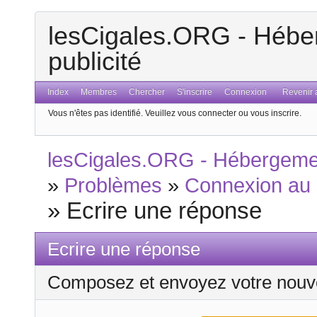
lesCigales.ORG - Héber
publicité
Index
Membres
Chercher
S'inscrire
Connexion
Revenir a
Vous n'êtes pas identifié.
Veuillez vous connecter ou vous inscrire.
lesCigales.ORG - Hébergement
»
Problèmes
»
Connexion au 
»
Ecrire une réponse
Ecrire une réponse
Composez et envoyez votre nouv