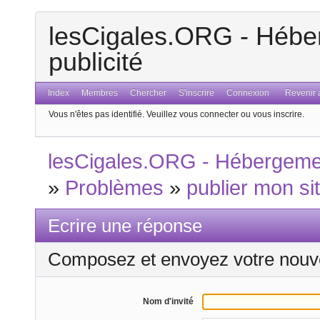
lesCigales.ORG - Héber
publicité
Index
Membres
Chercher
S'inscrire
Connexion
Revenir a
Vous n'êtes pas identifié.
Veuillez vous connecter ou vous inscrire.
lesCigales.ORG - Hébergement
»
Problèmes
»
publier mon si
Ecrire une réponse
Composez et envoyez votre nouv
Nom d'invité