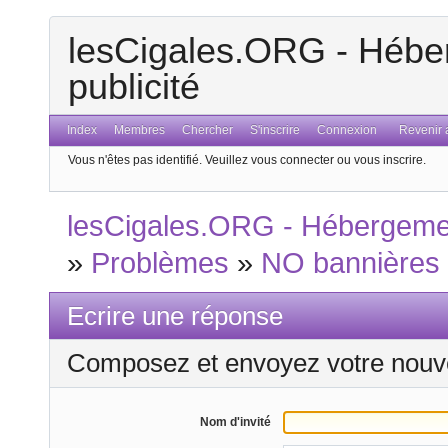
lesCigales.ORG - Héber
publicité
Index
Membres
Chercher
S'inscrire
Connexion
Revenir a
Vous n'êtes pas identifié.
Veuillez vous connecter ou vous inscrire.
lesCigales.ORG - Hébergement
»
Problèmes
»
NO bannières
Ecrire une réponse
Composez et envoyez votre nouv
Nom d'invité