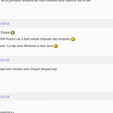
er de la premiére semaine de cours trankille pour avancer sur le site.
8:48:04
s Drupal
PHP-Fusion car il était simple d'ajouter des modules
xxx ! Le top sous Windows à mon sens
0:57:42
mais bien bosser avec Drupal (drupal.org)
0:51:29
 NotePad++