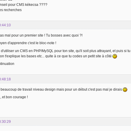
onseil pour CMS kékecsa ????
des recherches
0:44:10
 pas mal pour un premier site ! Tu bosses avec quoi ?!
yen d'apprendre c'est le bloc-note !
e d'utiliser un CMS en PHP/MySQL pour ton site, qu'il soit plus attrayant, et puis si 
on t'explique les bases etc... quite à ce que tu codes un petit site à côté
tinuation
8:48:18
e beaucoup de travail niveau design mais pour un début c'est pas mal je dirais
 et bon courage !
8:30:29