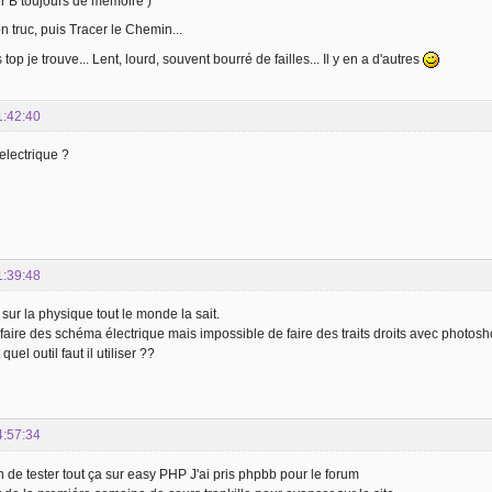
er B toujours de mémoire )
n truc, puis Tracer le Chemin...
op je trouve... Lent, lourd, souvent bourré de failles... Il y en a d'autres
1:42:40
lectrique ?
1:39:48
 sur la physique tout le monde la sait.
 faire des schéma électrique mais impossible de faire des traits droits avec photos
uel outil faut il utiliser ??
4:57:34
in de tester tout ça sur easy PHP J'ai pris phpbb pour le forum