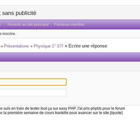
sans publicité
n
Revenir au site principal
Panneau membre
 inscrire.
»
Ecrire une réponse
»
Présentations
»
Physique 1° STI