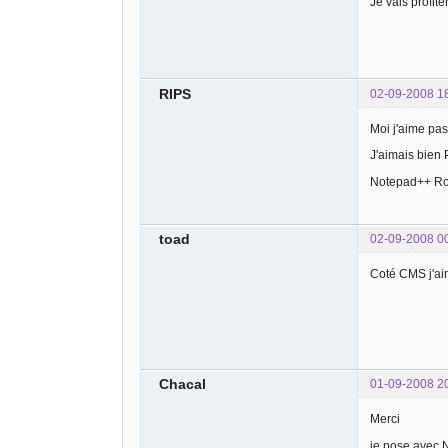
Je vais profit
RIPS
02-09-2008 1
Moi j'aime pa
J'aimais bien 
Notepad++ Ro
toad
02-09-2008 0
Coté CMS j'ai
Chacal
01-09-2008 2
Merci
je pose avec