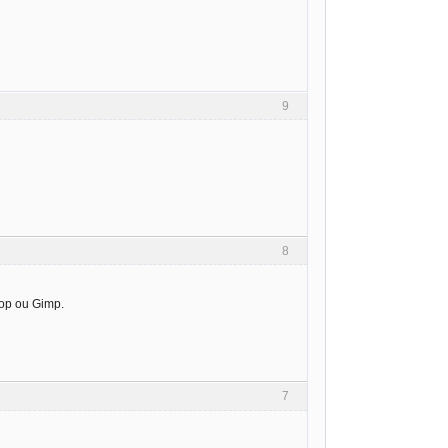
9
8
hop ou Gimp.
7