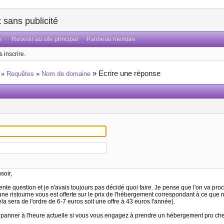
sans publicité
n
Revenir au site principal
Panneau membre
 inscrire.
»
Ecrire une réponse
»
Requêtes
»
Nom de domaine