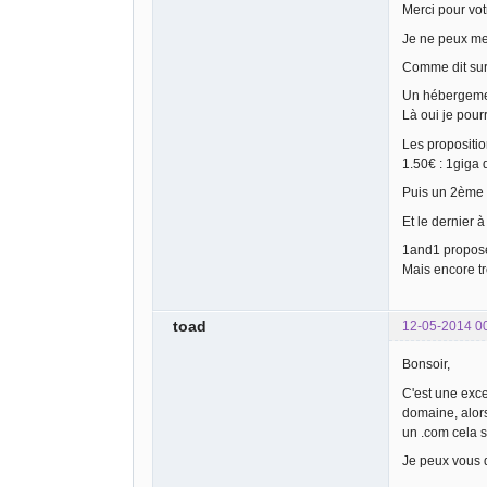
Merci pour vo
Je ne peux me 
Comme dit sur 
Un hébergement
Là oui je pour
Les propositio
1.50€ : 1giga 
Puis un 2ème t
Et le dernier 
1and1 propose 
Mais encore tr
toad
12-05-2014 0
Bonsoir,
C'est une exce
domaine, alors
un .com cela s
Je peux vous 