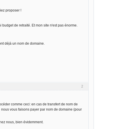
iez proposer !
i budget de retraité. Et mon site n'est pas énorme.
i ont déjà un nom de domaine.
2
procéder comme ceci: en cas de transfert de nom de
que nous vous faisons payer par nom de domaine (pour
chez nous, bien évidemment.