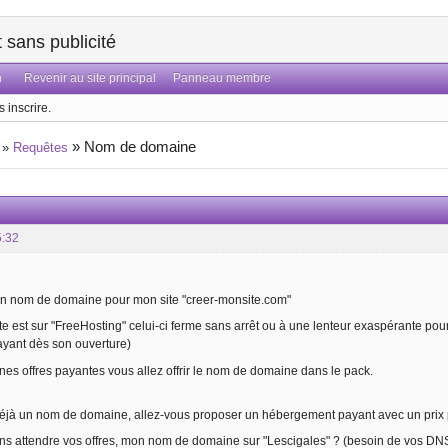
sans publicité
n
Revenir au site principal
Panneau membre
 inscrire.
»
Nom de domaine
»
Requêtes
5:32
 un nom de domaine pour mon site "creer-monsite.com"
te est sur "FreeHosting" celui-ci ferme sans arrêt ou à une lenteur exaspérante pour
yant dès son ouverture)
es offres payantes vous allez offrir le nom de domaine dans le pack.
 déjà un nom de domaine, allez-vous proposer un hébergement payant avec un pri
 sans attendre vos offres, mon nom de domaine sur "Lescigales" ? (besoin de vos DN