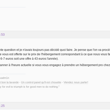
4:53
nte question et je n'avais toujours pas décidé quoi faire. Je pense que l'on va pr
ne vous est offerte sur le prix de l'hébergement correspondant à ce que nous vous
 6-7 euros soit une offre à 43 euros l'année).
anner à l'heure actuelle si vous vous engagez à prendre un hébergement pro che
ysadm1n
t bon la lavande
-
Un control panel qu'il est chouette
-
Viendez nous parler!
y for evil to triumph is for good men to do nothing."
1:25