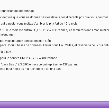
 proposition de dépannage.
ider vue que vous ne donnez pas les détails des différents prix que vous pourriez
autre poste, vous mettez d’ambler le prix fort de 4€ le mois.
1.50 le mois me suffirait ! (1.50 x 12 = 18€ l'année) ça rentrerais dans mon mini bu
s m'engager.
que vous pourriez faire selon mon idée;
space, 2 ou 3 bases de données, limiter pour 1 ou 2sites, et réserver à ceux qui o
 à 2.50€ :
€ pour le service PRO : 4€ x 12 = 48€ l'année
"pack Basic" à 3.59€ le mois ce qui représente 43€ par an.
cher pour moi d'où ma recherche d'un prix bas.