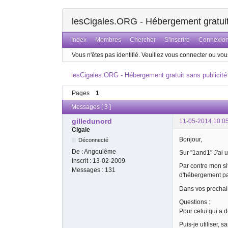
lesCigales.ORG - Hébergement gratuit 
Index
Membres
Chercher
S'inscrire
Connexio
Vous n'êtes pas identifié.
Veuillez vous connecter ou vous
lesCigales.ORG - Hébergement gratuit sans publicité
Pages
1
Messages [ 3 ]
gilledunord
11-05-2014 10:0
Cigale
Bonjour,
Déconnecté
De :
Angoulême
Sur "1and1" J'ai
Inscrit :
13-02-2009
Par contre mon si
Messages :
131
d'hébergement pa
Dans vos prochain
Questions :
Pour celui qui a
Puis-je utiliser,