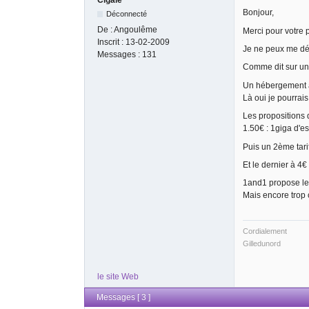
Cigale
Bonjour,
Déconnecté
De :
Angoulême
Merci pour votre
Inscrit :
13-02-2009
Je ne peux me déc
Messages :
131
Comme dit sur un 
Un hébergement à 
Là oui je pourrai
Les propositions 
1.50€ : 1giga d'e
Puis un 2ème tarif
Et le dernier à 4
1and1 propose le 
Mais encore trop 
Cordialement
Gilledunord
le site Web
Messages [ 3 ]