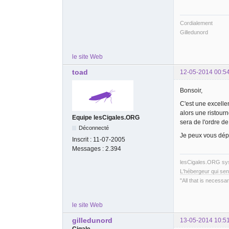
Cordialement
Gilledunord
le site Web
toad
12-05-2014 00:5
Bonsoir,
C'est une excelle
alors une ristour
Equipe lesCigales.ORG
sera de l'ordre de
Déconnecté
Je peux vous dép
Inscrit :
11-07-2005
Messages :
2.394
lesCigales.ORG s
L'hébergeur qui sen
"All that is necessar
le site Web
gilledunord
13-05-2014 10:5