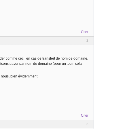
Citer
2
océder comme ceci: en cas de transfert de nom de domaine,
 faisons payer par nom de domaine (pour un .com cela
z nous, bien évidemment.
Citer
3