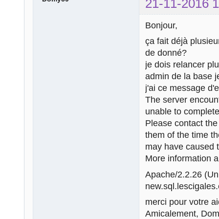
21-11-2016 1
Bonjour,
ça fait déjà plusie
de donné?
je dois relancer pl
admin de la base j
j'ai ce message d'e
The server encount
unable to complete
Please contact th
them of the time t
may have caused th
More information ab
Apache/2.2.26 (U
new.sql.lescigales.
merci pour votre ai
Amicalement, Do