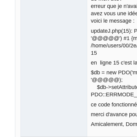
erreur que je n'ava
avez vous une idée
voici le message :
updateJ.php(15): 
'@@@@@') #1 {mai
/home/users/00/2e
15
en ligne 15 c'est l
$db = new PDO('
'@@@@@);
$db->setAttrib
PDO::ERRMODE_
ce code fonctionné
merci d'avance pou
Amicalement, Dom