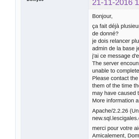
21-11-2016 1
Bonjour,
ça fait déjà plusie
de donné?
je dois relancer pl
admin de la base j
j'ai ce message d'e
The server encount
unable to complete
Please contact th
them of the time t
may have caused th
More information ab
Apache/2.2.26 (U
new.sql.lescigales.
merci pour votre ai
Amicalement, Do