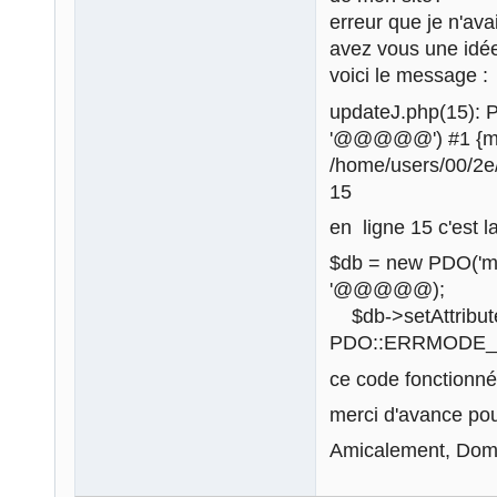
erreur que je n'ava
avez vous une idée
voici le message :
updateJ.php(15): 
'@@@@@') #1 {mai
/home/users/00/2e
15
en ligne 15 c'est l
$db = new PDO('
'@@@@@);
$db->setAttrib
PDO::ERRMODE_
ce code fonctionné
merci d'avance pou
Amicalement, Dom