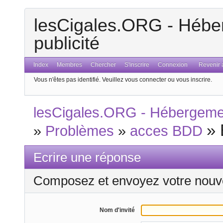
lesCigales.ORG - Héber
publicité
Index
Membres
Chercher
S'inscrire
Connexion
Revenir a
Vous n'êtes pas identifié.
Veuillez vous connecter ou vous inscrire.
lesCigales.ORG - Hébergement
»
»
Problèmes
»
acces BDD
Ecrire une réponse
Composez et envoyez votre nouv
Nom d'invité