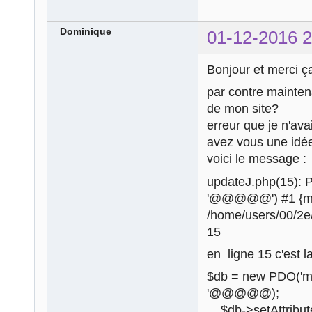
Dominique
01-12-2016 2
Bonjour et merci ça
par contre maintena
de mon site?
erreur que je n'ava
avez vous une idée
voici le message :
updateJ.php(15): 
'@@@@@') #1 {mai
/home/users/00/2e
15
en ligne 15 c'est l
$db = new PDO('
'@@@@@);
$db->setAttrib