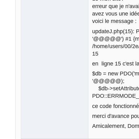
erreur que je n'ava
avez vous une idée
voici le message :
updateJ.php(15): 
'@@@@@') #1 {mai
/home/users/00/2e
15
en ligne 15 c'est l
$db = new PDO('
'@@@@@);
$db->setAttrib
PDO::ERRMODE_
ce code fonctionné
merci d'avance pou
Amicalement, Dom