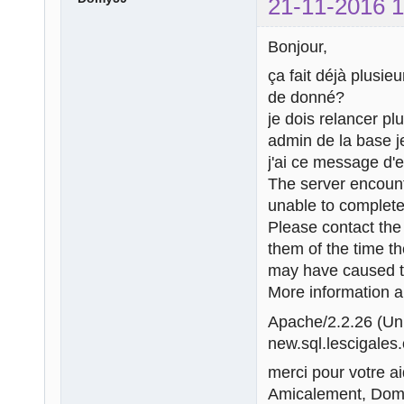
21-11-2016 1
Bonjour,
ça fait déjà plusie
de donné?
je dois relancer pl
admin de la base j
j'ai ce message d'e
The server encount
unable to complete
Please contact th
them of the time t
may have caused th
More information ab
Apache/2.2.26 (U
new.sql.lescigales.
merci pour votre ai
Amicalement, Do