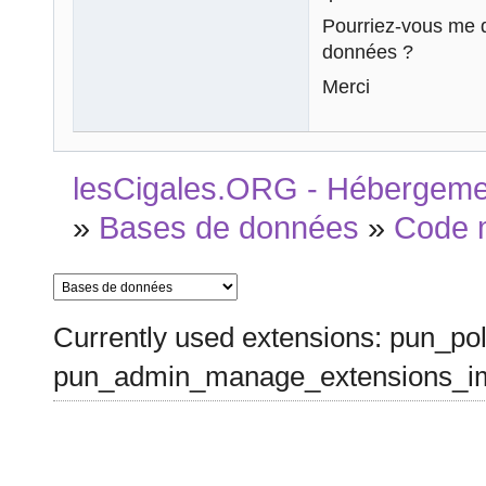
}

Pourriez-vous me 
données ?
$conn->close(
?>

Merci
</body>

</html>
lesCigales.ORG - Hébergement
»
Bases de données
»
Code 
Currently used extensions: pun_pol
pun_admin_manage_extensions_im