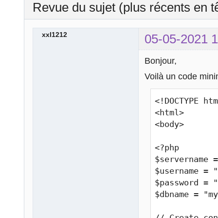
Revue du sujet (plus récents en t
xxl1212
05-05-2021 1
Bonjour,
Voilà un code mini
<!DOCTYPE htm
<html>

<body>

<?php

$servername =
$username = "
$password = "
$dbname = "my
// Create con