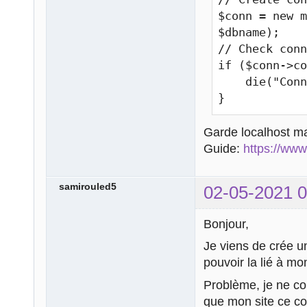
$conn = new m
$dbname);

// Check conn
if ($conn->co
    die("Connection failed: " . $conn->connect_error);

}

$sql = "SELEC
Garde localhost m
$result = $co
Guide:
https://ww
if ($result->
samirouled5
02-05-2021 0
    // output data of each row

    while($row = $result->fetch_assoc()) {

Bonjour,
        echo "<br> id: ". $row["id"]. " - Name: ". 
$row["firstna
Je viens de crée u
    }

pouvoir la lié à mo
} else {

Problème, je ne c
    echo "0 results";

que mon site ce c