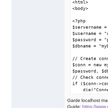
<html>

<body>

<?php

$servername =
$username = "u
$password = "p
$dbname = "myD
// Create conn
$conn = new m
$password, $db
// Check conne
if ($conn->co
    die("Connection failed: " . $conn-
>connect_error
Garde localhost ma
}

Guide:
https://www