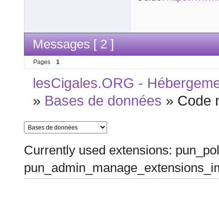
$sql = "SELEC
MyGuests";

$result = $co
Messages [ 2 ]
Pages
1
if ($result->
    // output data of each row

lesCigales.ORG - Hébergement
    while($row = $result->fetch_assoc()) {

»
Bases de données
»
Code 
        echo "<br> id: ". $row["id"]. " - Name: ". 
$row["firstna
    }

} else {

Currently used extensions: pun_pol
    echo "0 results";

pun_admin_manage_extensions_im
}

$conn->close()
?>
