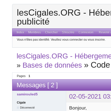
lesCigales.ORG - Héber
publicité
Index
Membres
Chercher
S'inscrire
Connexion
Revenir a
Vous n'êtes pas identifié.
Veuillez vous connecter ou vous inscrire.
lesCigales.ORG - Hébergement
»
Code
»
Bases de données
Pages
1
Messages [ 2 ]
samirouled5
02-05-2021 03
Cigale
Bonjour,
Déconnecté