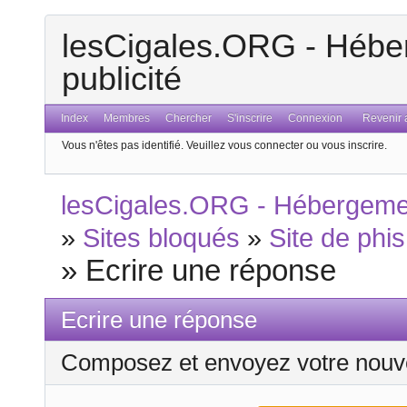
lesCigales.ORG - Héber
publicité
Index
Membres
Chercher
S'inscrire
Connexion
Revenir a
Vous n'êtes pas identifié.
Veuillez vous connecter ou vous inscrire.
lesCigales.ORG - Hébergement
»
Sites bloqués
»
Site de phis
»
Ecrire une réponse
Ecrire une réponse
Composez et envoyez votre nouv