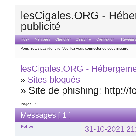
lesCigales.ORG - Héber
publicité
Index
Membres
Chercher
S'inscrire
Connexion
Revenir a
Vous n'êtes pas identifié.
Veuillez vous connecter ou vous inscrire.
lesCigales.ORG - Hébergement
»
Sites bloqués
»
Site de phishing: http://
Pages
1
Messages [ 1 ]
Police
31-10-2021 21