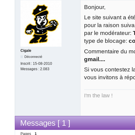
Bonjour,
Le site suivant a é
pour la raison suiv
par le modérateur:
type de blocage:
c
Commentaire du mod
Cigale
Déconnecté
gmail....
Inscrit :
15-08-2010
Si vous contestez l
Messages :
2.083
vous invitons à rép
I'm the law !
Messages [ 1 ]
Pages
1