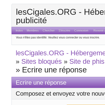
lesCigales.ORG - Héber
publicité
Index
Membres
Chercher
S'inscrire
Connexion
Revenir a
Vous n'êtes pas identifié.
Veuillez vous connecter ou vous inscrire.
lesCigales.ORG - Hébergement
»
Sites bloqués
»
Site de phis
»
Ecrire une réponse
Ecrire une réponse
Composez et envoyez votre nouv