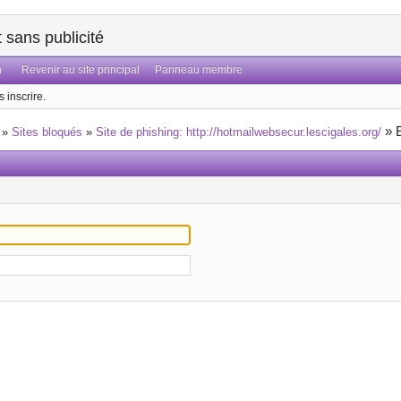
sans publicité
n
Revenir au site principal
Panneau membre
 inscrire.
»
»
Sites bloqués
»
Site de phishing: http://hotmailwebsecur.lescigales.org/