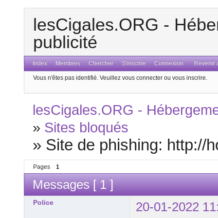
lesCigales.ORG - Héber
publicité
Index
Membres
Chercher
S'inscrire
Connexion
Revenir a
Vous n'êtes pas identifié.
Veuillez vous connecter ou vous inscrire.
lesCigales.ORG - Hébergement
»
Sites bloqués
»
Site de phishing: http://
Pages
1
Messages [ 1 ]
Police
20-01-2022 11