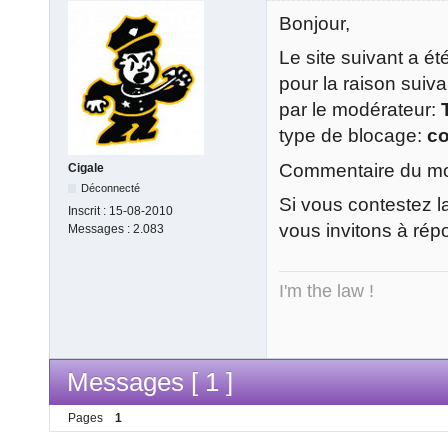
Bonjour,
Le site suivant a é
pour la raison suiv
par le modérateur:
type de blocage:
c
Commentaire du mod
Cigale
Déconnecté
Si vous contestez l
Inscrit :
15-08-2010
vous invitons à rép
Messages :
2.083
I'm the law !
Messages [ 1 ]
Pages
1