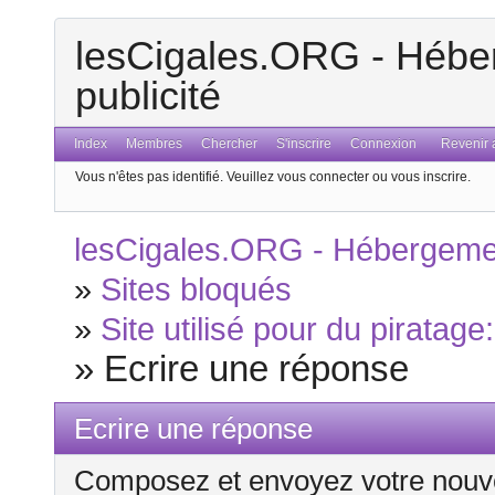
lesCigales.ORG - Héber
publicité
Index
Membres
Chercher
S'inscrire
Connexion
Revenir a
Vous n'êtes pas identifié.
Veuillez vous connecter ou vous inscrire.
lesCigales.ORG - Hébergement
»
Sites bloqués
»
Site utilisé pour du piratage
»
Ecrire une réponse
Ecrire une réponse
Composez et envoyez votre nouv