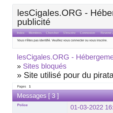
lesCigales.ORG - Héber
publicité
Index
Membres
Chercher
S'inscrire
Connexion
Revenir a
Vous n'êtes pas identifié.
Veuillez vous connecter ou vous inscrire.
lesCigales.ORG - Hébergement
»
Sites bloqués
»
Site utilisé pour du pira
Pages
1
Messages [ 3 ]
Police
01-03-2022 16