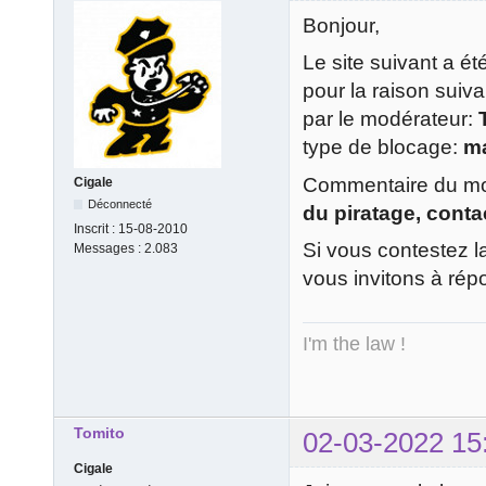
Bonjour,
Le site suivant a é
pour la raison suiv
par le modérateur:
type de blocage:
m
Commentaire du mod
Cigale
Déconnecté
du piratage, contac
Inscrit :
15-08-2010
Si vous contestez l
Messages :
2.083
vous invitons à rép
I'm the law !
Tomito
02-03-2022 15
Cigale