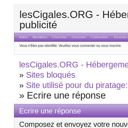
lesCigales.ORG - Héber
publicité
Index
Membres
Chercher
S'inscrire
Connexion
Revenir a
Vous n'êtes pas identifié.
Veuillez vous connecter ou vous inscrire.
lesCigales.ORG - Hébergement
»
Sites bloqués
»
Site utilisé pour du piratage
»
Ecrire une réponse
Ecrire une réponse
Composez et envoyez votre nouv