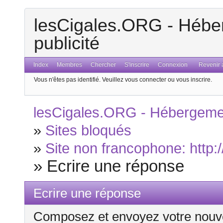
lesCigales.ORG - Héber
publicité
Index
Membres
Chercher
S'inscrire
Connexion
Revenir a
Vous n'êtes pas identifié.
Veuillez vous connecter ou vous inscrire.
lesCigales.ORG - Hébergement
»
Sites bloqués
»
Site non francophone: http:
»
Ecrire une réponse
Ecrire une réponse
Composez et envoyez votre nouv