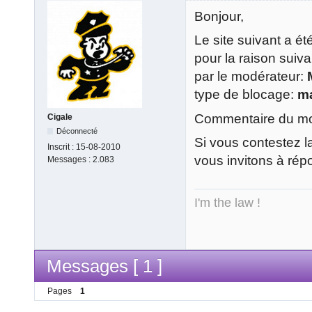
Bonjour,
Le site suivant a é
pour la raison suiv
par le modérateur:
type de blocage:
m
Commentaire du mod
Cigale
Déconnecté
Si vous contestez l
Inscrit :
15-08-2010
vous invitons à rép
Messages :
2.083
I'm the law !
Messages [ 1 ]
Pages
1