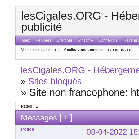
lesCigales.ORG - Héber
publicité
Index
Membres
Chercher
S'inscrire
Connexion
Revenir a
Vous n'êtes pas identifié.
Veuillez vous connecter ou vous inscrire.
lesCigales.ORG - Hébergement
»
Sites bloqués
»
Site non francophone: ht
Pages
1
Messages [ 1 ]
Police
08-04-2022 18