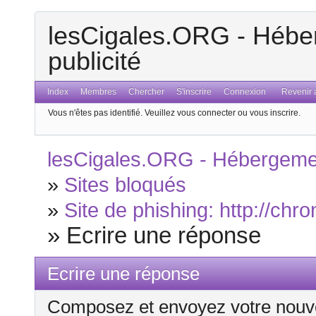
lesCigales.ORG - Héber
publicité
Index
Membres
Chercher
S'inscrire
Connexion
Revenir a
Vous n'êtes pas identifié.
Veuillez vous connecter ou vous inscrire.
lesCigales.ORG - Hébergement
»
Sites bloqués
»
Site de phishing: http://chro
»
Ecrire une réponse
Ecrire une réponse
Composez et envoyez votre nouv