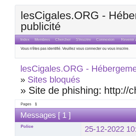
lesCigales.ORG - Héber
publicité
Index
Membres
Chercher
S'inscrire
Connexion
Revenir a
Vous n'êtes pas identifié.
Veuillez vous connecter ou vous inscrire.
lesCigales.ORG - Hébergement
»
Sites bloqués
»
Site de phishing: http://
Pages
1
Messages [ 1 ]
Police
25-12-2022 10