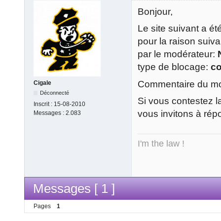
Bonjour,
Le site suivant a é
pour la raison suiv
par le modérateur:
type de blocage:
c
Commentaire du mod
Cigale
Déconnecté
Si vous contestez l
Inscrit :
15-08-2010
vous invitons à rép
Messages :
2.083
I'm the law !
Messages [ 1 ]
Pages
1