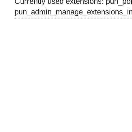
Currently used extensions: pun_pol
pun_admin_manage_extensions_im