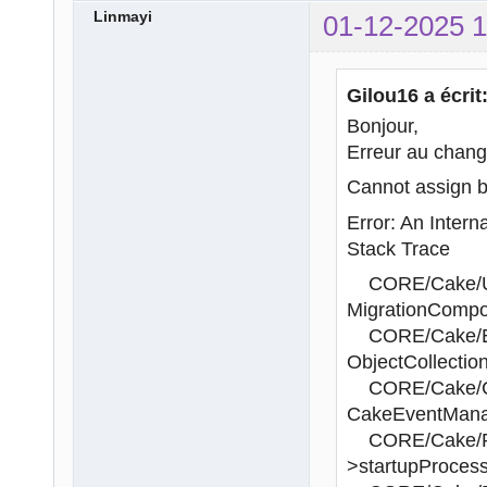
Linmayi
01-12-2025 1
Gilou16 a écrit
Bonjour,
Erreur au chang
Cannot assign b
Error: An Intern
Stack Trace
CORE/Cake/Util
MigrationCompon
CORE/Cake/Eve
ObjectCollection
CORE/Cake/Cont
CakeEventMana
CORE/Cake/Rout
>startupProcess