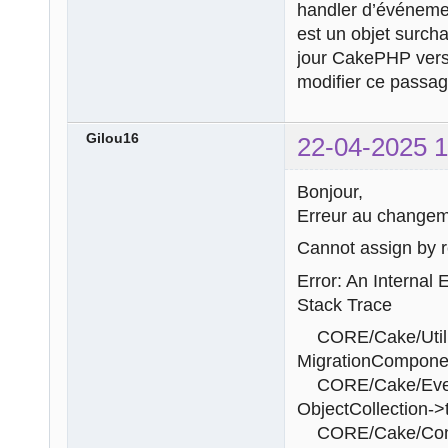
handler d’événemen
est un objet surch
jour CakePHP vers 
modifier ce passage
Gilou16
22-04-2025 1
Bonjour,
Erreur au changeme
Cannot assign by r
Error: An Internal 
Stack Trace
CORE/Cake/Utility
MigrationComponen
CORE/Cake/Event
ObjectCollection->t
CORE/Cake/Contro