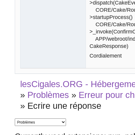
>dispatch(CakeEv
CORE/Cake/Routin
>startupProcess()
CORE/Cake/Routin
>_invoke(ConfirmC
APP/webroot/inde
CakeResponse)
Cordialement
lesCigales.ORG - Hébergement
»
Problèmes
»
Erreur pour ch
»
Ecrire une réponse