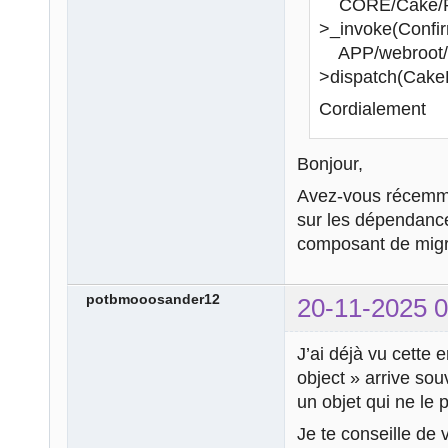
CORE/Cake/Rout
>_invoke(Confir
APP/webroot/in
>dispatch(Cak
Cordialement
Bonjour,
Avez-vous récemmen
sur les dépendance
composant de migr
potbmooosander12
20-11-2025 0
J’ai déjà vu cette
object » arrive so
un objet qui ne le
Je te conseille de