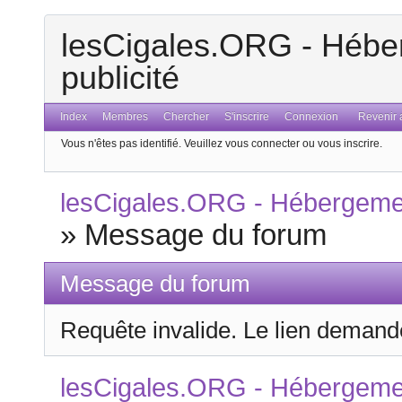
lesCigales.ORG - Héber
publicité
Index
Membres
Chercher
S'inscrire
Connexion
Revenir a
Vous n'êtes pas identifié.
Veuillez vous connecter ou vous inscrire.
lesCigales.ORG - Hébergement
»
Message du forum
Message du forum
Requête invalide. Le lien demandé
lesCigales.ORG - Hébergement