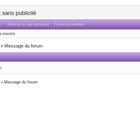
sans publicité
n
Revenir au site principal
Panneau membre
 inscrire.
»
Message du forum
c.
»
Message du forum