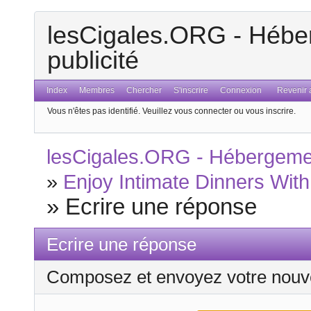
lesCigales.ORG - Héber
publicité
Index
Membres
Chercher
S'inscrire
Connexion
Revenir a
Vous n'êtes pas identifié.
Veuillez vous connecter ou vous inscrire.
lesCigales.ORG - Hébergement
»
Enjoy Intimate Dinners Wit
»
Ecrire une réponse
Ecrire une réponse
Composez et envoyez votre nouv