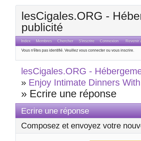
lesCigales.ORG - Héber
publicité
Index
Membres
Chercher
S'inscrire
Connexion
Revenir a
Vous n'êtes pas identifié.
Veuillez vous connecter ou vous inscrire.
lesCigales.ORG - Hébergement
»
Enjoy Intimate Dinners Wit
»
Ecrire une réponse
Ecrire une réponse
Composez et envoyez votre nouv