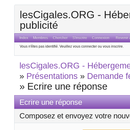
lesCigales.ORG - Héber
publicité
Index
Membres
Chercher
S'inscrire
Connexion
Revenir a
Vous n'êtes pas identifié.
Veuillez vous connecter ou vous inscrire.
lesCigales.ORG - Hébergement
»
Présentations
»
Demande f
»
Ecrire une réponse
Ecrire une réponse
Composez et envoyez votre nouv