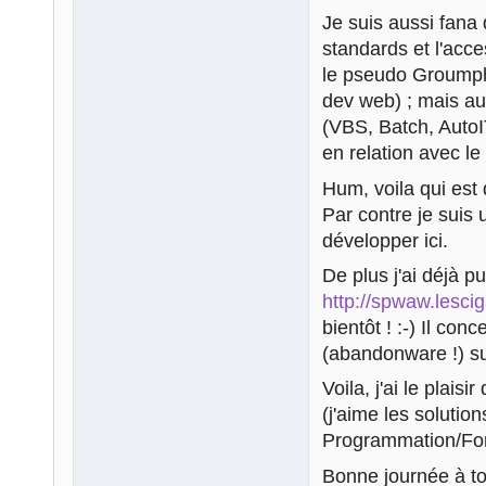
Je suis aussi fan
standards et l'acce
le pseudo Groumphy
dev web) ; mais a
(VBS, Batch, AutoI
en relation avec le
Hum, voila qui est 
Par contre je suis
développer ici.
De plus j'ai déjà p
http://spwaw.lescig
bientôt ! :-) Il con
(abandonware !) su
Voila, j'ai le plais
(j'aime les solution
Programmation/Fon
Bonne journée à to