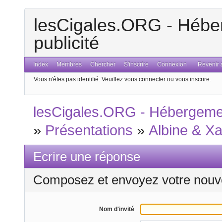
lesCigales.ORG - Héber
publicité
Index
Membres
Chercher
S'inscrire
Connexion
Revenir a
Vous n'êtes pas identifié.
Veuillez vous connecter ou vous inscrire.
lesCigales.ORG - Hébergement
»
Présentations
»
Albine & Xa
Ecrire une réponse
Composez et envoyez votre nouv
Nom d'invité