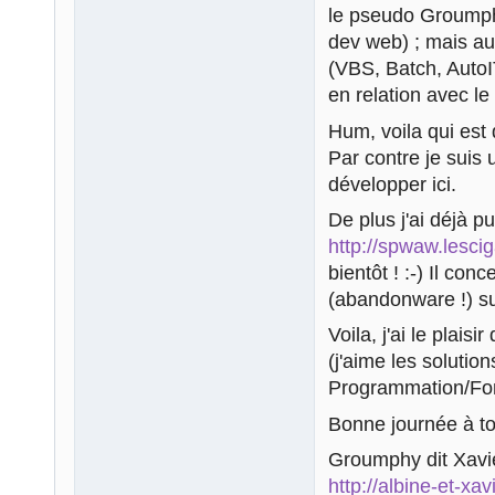
le pseudo Groumphy
dev web) ; mais a
(VBS, Batch, AutoI
en relation avec le
Hum, voila qui est 
Par contre je suis
développer ici.
De plus j'ai déjà p
http://spwaw.lescig
bientôt ! :-) Il con
(abandonware !) su
Voila, j'ai le plais
(j'aime les solution
Programmation/Fon
Bonne journée à to
Groumphy dit Xavie
http://albine-et-xav