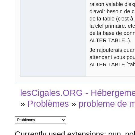
raison valable d'e
d'avoir besoin de c
de la table (c'est
la clef primaire, et
de la base de donn
ALTER TABLE..).
Je rajouterais quan
attendant vous po
ALTER TABLE `tab
lesCigales.ORG - Hébergement
»
Problèmes
»
probleme de 
Currently used extensions: pun_pol