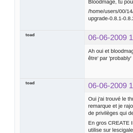
Bloodmage, tu pourr
/home/users/00/14
upgrade-0.8.1-0.8
toad
06-06-2009 1
Ah oui et bloodmage
être' par 'probably'
toad
06-06-2009 1
Oui j'ai trouvé le t
remarque et je raj
de privilèges qui de
En gros CREATE I
utilise sur lescigal