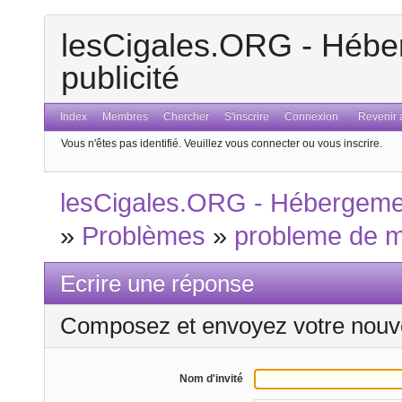
lesCigales.ORG - Héber
publicité
Index
Membres
Chercher
S'inscrire
Connexion
Revenir a
Vous n'êtes pas identifié.
Veuillez vous connecter ou vous inscrire.
lesCigales.ORG - Hébergement
»
Problèmes
»
probleme de 
Ecrire une réponse
Composez et envoyez votre nouv
Nom d'invité